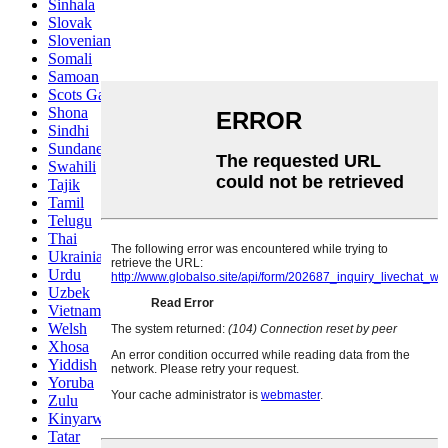
Sinhala
Slovak
Slovenian
Somali
Samoan
Scots Gaelic
Shona
Sindhi
Sundanese
Swahili
Tajik
Tamil
Telugu
Thai
Ukrainian
Urdu
Uzbek
Vietnamese
Welsh
Xhosa
Yiddish
Yoruba
Zulu
Kinyarwanda
Tatar