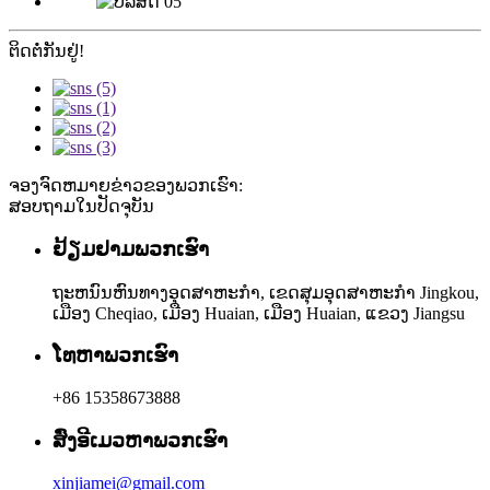
ຕິດຕໍ່ກັນຢູ່!
ຈອງຈົດຫມາຍຂ່າວຂອງພວກເຮົາ:
ສອບ​ຖາມ​ໃນ​ປັດ​ຈຸ​ບັນ​
ຢ້ຽມ​ຢາມ​ພວກ​ເຮົາ
ຖະ​ຫນົນ​ຫົນ​ທາງ​ອຸດ​ສາ​ຫະ​ກໍາ​, ເຂດ​ສຸມ​ອຸດ​ສາ​ຫະ​ກໍາ Jingkou​,
ເມືອງ Cheqiao​, ເມືອງ Huaian​, ເມືອງ Huaian​, ແຂວງ Jiangsu
ໂທຫາພວກເຮົາ
+86 15358673888
ສົ່ງອີເມວຫາພວກເຮົາ
xinjiamei@gmail.com