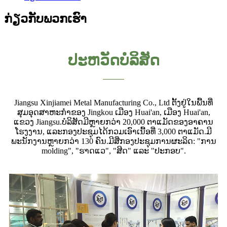
ກ່ຽວ​ກັບ​ພວກ​ເຮົາ
ປະ​ຫວັດ​ບໍ​ລິ​ສັດ
Jiangsu Xinjiamei Metal Manufacturing Co., Ltd ຕັ້ງ​ຢູ່​ໃນ​ພື້ນ​ທີ່​
ສຸມ​ອຸດ​ສາ​ຫະ​ກໍາ​ຂອງ Jingkou ເມືອງ Huai'an​, ເມືອງ Huai'an​,
ແຂວງ Jiangsu​.ບໍລິສັດມີຫຼາຍກວ່າ 20,000 ຕາແມັດຂອງອາຄານ
ໂຮງງານ, ແລະກອງປະຊຸມໄດ້ກວມເອົາເນື້ອທີ່ 3,000 ຕາແມັດ.ມີ
ພະນັກງານຫຼາຍກວ່າ 130 ຄົນ.ມີສີ່ກອງປະຊຸມການຜະລິດ: "ການ
molding", "ຮາດແວ", "ສີດ" ແລະ "ປະກອບ".