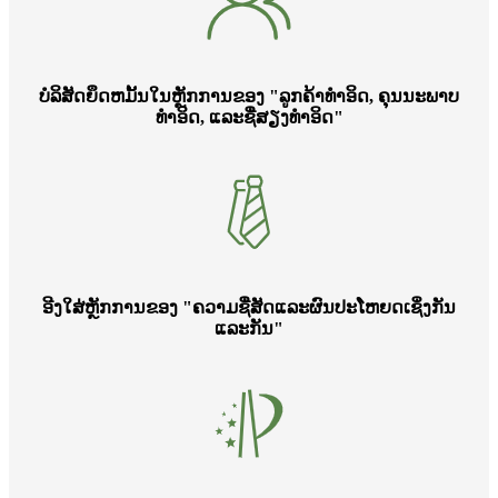
ບໍລິສັດຍຶດຫມັ້ນໃນຫຼັກການຂອງ "ລູກຄ້າທໍາອິດ, ຄຸນນະພາບ
ທໍາອິດ, ແລະຊື່ສຽງທໍາອິດ"
ອີງໃສ່ຫຼັກການຂອງ "ຄວາມຊື່ສັດແລະຜົນປະໂຫຍດເຊິ່ງກັນ
ແລະກັນ"