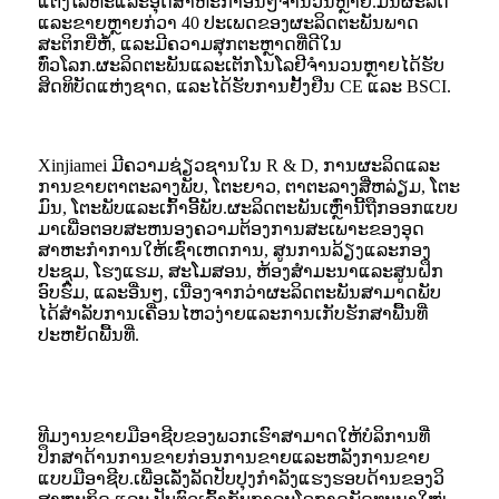
ແຕ່ງໂລຫະແລະອຸດສາຫະກໍາອື່ນໆຈໍານວນຫຼາຍ.ມັນຜະລິດ
ແລະຂາຍຫຼາຍກ່ວາ 40 ປະເພດຂອງຜະລິດຕະພັນພາດ
ສະຕິກຍີ່ຫໍ້, ແລະມີຄວາມສຸກຕະຫຼາດທີ່ດີໃນ
ທົ່ວໂລກ.ຜະລິດຕະພັນແລະເຕັກໂນໂລຢີຈໍານວນຫຼາຍໄດ້ຮັບ
ສິດທິບັດແຫ່ງຊາດ, ແລະໄດ້ຮັບການຢັ້ງຢືນ CE ແລະ BSCI.
Xinjiamei ມີຄວາມຊ່ຽວຊານໃນ R & D, ການຜະລິດແລະ
ການຂາຍຕາຕະລາງພັບ, ໂຕະຍາວ, ຕາຕະລາງສີ່ຫລ່ຽມ, ໂຕະ
ມົນ, ໂຕະພັບແລະເກົ້າອີ້ພັບ.ຜະລິດຕະພັນເຫຼົ່ານີ້ຖືກອອກແບບ
ມາເພື່ອຕອບສະຫນອງຄວາມຕ້ອງການສະເພາະຂອງອຸດ
ສາຫະກໍາການໃຫ້ເຊົ່າເຫດການ, ສູນການລ້ຽງແລະກອງ
ປະຊຸມ, ໂຮງແຮມ, ສະໂມສອນ, ຫ້ອງສໍາມະນາແລະສູນຝຶກ
ອົບຮົມ, ແລະອື່ນໆ, ເນື່ອງຈາກວ່າຜະລິດຕະພັນສາມາດພັບ
ໄດ້ສໍາລັບການເຄື່ອນໄຫວງ່າຍແລະການເກັບຮັກສາພື້ນທີ່
ປະຫຍັດພື້ນທີ່.
ທີມງານຂາຍມືອາຊີບຂອງພວກເຮົາສາມາດໃຫ້ບໍລິການທີ່
ປຶກສາດ້ານການຂາຍກ່ອນການຂາຍແລະຫລັງການຂາຍ
ແບບມືອາຊີບ.​ເພື່ອ​ເລັ່ງລັດ​ປັບປຸງ​ກຳລັງ​ແຮງ​ຮອບດ້ານ​ຂອງ​ວິ​