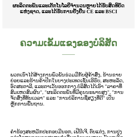
ຜະລິດຕະພັນແລະເຕັກໂນໂລຢີຈໍານວນຫຼາຍໄດ້ຮັບສິດທິບັດ
ແຫ່ງຊາດ, ແລະໄດ້ຮັບການຢັ້ງຢືນ CE ແລະ BSCI
ຄວາມເຂັ້ມແຂງຂອງບໍລິສັດ
ພວກເຮົາໄດ້ສ້າງການພົວພັນຮ່ວມມືກັບຜູ້ຄ້າສົ່ງ, ຮ້ານຂາຍ
ຍ່ອຍແລະຮ້ານຄ້າປີກໃນບາງປະເທດເຊັ່ນເອີຣົບ, ສະຫະລັດ,
ອົດສະຕາລີ, ແລະຕາເວັນອອກກາງ.ບໍລິສັດໄດ້ເອົາ "ລາຄາທີ່
ສົມເຫດສົມຜົນ", "ຜະລິດຕະພັນທີ່ມີຄຸນນະພາບສູງ", "ການ
ຈັດສົ່ງທີ່ທັນເວລາ" ແລະ "ການບໍລິການຊື່ສຽງທີ່ດີ" ເປັນ
ຫຼັກການພື້ນຖານ.
ຄໍາຮ້ອງສະຫມັກປະກອບມີນອກ, ເຟີນີເຈີ, ຕົບແຕ່ງ, ການປຸງ