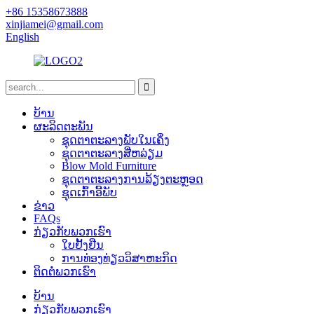
+86 15358673888
xinjiamei@gmail.com
English
ບ້ານ
ຜະລິດຕະພັນ
ຊຸດຕາຕະລາງພັບໃນເຄິ່ງ
ຊຸດຕາຕະລາງສີ່ຫລ່ຽມ
Blow Mold Furniture
ຊຸດຕາຕະລາງການລ້ຽງຕະຫຼອດ
ຊຸດເກົ້າອີ້ພັບ
ຂ່າວ
FAQs
ກ່ຽວ​ກັບ​ພວກ​ເຮົາ
ໃບຢັ້ງຢືນ
ການທ່ອງທ່ຽວວິສາຫະກິດ
ຕິດ​ຕໍ່​ພວກ​ເຮົາ
ບ້ານ
ກ່ຽວ​ກັບ​ພວກ​ເຮົາ