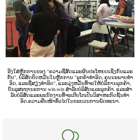
ອີງໃສ່ຫຼັກການຂອງ "ຄວາມຊື່ສັດແລະຜົນປະໂຫຍດເຊິ່ງກັນແລະ
ກັນ", ບໍລິສັດຍຶດຫມັ້ນໃນຫຼັກການ "ລູກຄ້າທໍາອິດ, ຄຸນນະພາບທໍາ
ອິດ, ແລະຊື່ສຽງທໍາອິດ", ແລະມຸ່ງຫມັ້ນທີ່ຈະໃຫ້ບໍລິການລູກຄ້າ,
ບັນລຸສະຖານະການ win-win ສໍາລັບບໍລິສັດແລະລູກຄ້າ. ແລະສໍາ
ລັບບໍລິສັດແລະພະນັກງານທີ່ຈະເຕີບໂຕເປັນວິສາຫະກິດຊັ້ນທໍາ
ອິດ.ຄວາມຄືບໜ້າທົ່ວໄປໃນຂະບວນການພັດທະນາ.