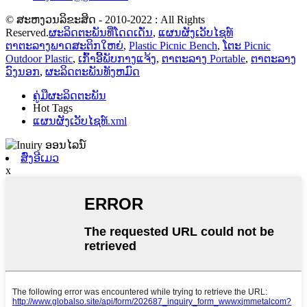
© ສະຫງວນລິຂະສິດ - 2010-2022 : All Rights
Reserved.
ຜະລິດຕະພັນທີ່ໂດດເດັ່ນ
,
ແຜນຜັງເວັບໄຊທ໌
ຕາຕະລາງພາດສະຕິກໃຫຍ່
,
Plastic Picnic Bench
,
ໂຕະ Picnic
Outdoor Plastic
,
ເກົ້າອີ້ພັບກາງແຈ້ງ
,
ຕາຕະລາງ Portable
,
ຕາຕະລາງ
ວົງນອກ
,
ຜະລິດຕະພັນທັງຫມົດ
ຄູ່ມືຜະລິດຕະພັນ
Hot Tags
ແຜນຜັງເວັບໄຊທ໌.xml
ສົ່ງອີເມວ
x