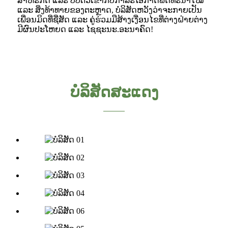
ສາ​ຫະກິດ ​ແລະ ປັບ​ຕົວ​ເຂົ້າ​ກັບ​ກາລະ​ໂອກາດ​ພັດທະນາ​ໃໝ່ ​
ແລະ ສິ່ງ​ທ້າ​ທາຍ​ຂອງ​ຕະຫຼາດ, ບໍລິສັດ​ຫວັງ​ວ່າ​ຈະ​ກາຍ​ເປັນ​
ເພື່ອນ​ມິດ​ທີ່​ຊື່​ສັດ ​ແລະ ຄູ່​ຮ່ວມ​ມື​ສ້າງ​ເງື່ອນ​ໄຂ​ທີ່​ຕ່າງ​ຝ່າຍ​ຕ່າງ​
ມີ​ຜົນ​ປະ​ໂຫຍ​ດ ​ແລະ ໄຊຊະນະ.ອະນາຄົດ!
ບໍລິສັດສະແດງ